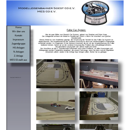
Home
Faller Car-System:
Wir über uns
Hier ein paar Bilder zum Bereich Car-System, gebaut von Stephan und Peter Kopp.
Kontakt
Der Anlagenteil umfasst ein Modul im Sondermaß 124cm x 80cm mit Anschluß zum großen
Wendemodul.
Impressum
Dieses Modul ist vom Städtebau geprägt, die Umsetzung der Technik für das Faller-Car-System ist
abgeschlossen. Die Ampelsteuerung der vorderen Kreuzung ist durch ein Vereinsmitglied in Eigenarbeit
Jugendgruppe
entwickelt worden. Im Gegensatz zu der hinteren Kreuzung, die wir mit der Ampelsteuerung von Faller
bedienen können, hatten wir an der vorderen Kreuzung das Problem des Linksabbiegerverkehrs.
Die gefundene Lösung läuft seit Jahren stabil und sicher.
H0-Anlagen
Der Anschluss an das 2. Wendemodul funktioniert auch ohne Probleme. An allen Kreuzungen und
Abbiegungen wurden Fangdrähte eingebaut, die unsere Fahrzeuge, wenn Sie denn mal ein Eigenleben
N-Anlagen
entwickeln sollten, wieder in die richtige Spur bringen sollen. Bisher hat es geklappt.
Z-Anlage
MES 03 stellt aus
Copyright © MES 03 e.V.