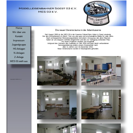
Home
Die neuen Vereinsräume in der Adamkaserne
Wir über uns
Seit August 2005 ist der MES 03 in der Kaserne Colonel Bem Adam in Soest ansässig.
Kontakt
Der alte Küchenbereich im Block 7 bot uns eine gute und erschwingliche Bleibe für viele Jahre.
Nach umfangreichen Renovierungsarbeiten und einem Umzug aus den alten Räumen
Impressum
haben wir uns langsam wohnlich eingerichtet und den zur Verfügung stehenden Platz
mit neuen Projekten verplant und ausgefüllt.
Aufgrund des Verkaufs des Geländes im Jahr 2016 und einer damit verbundenen
Jugendgruppe
Nutzungsänderung endete unsere Anwesenheit nach
über 11 Jahren zum 31.Dezember 2016.
H0-Anlagen
Neue Vereinsräume wurden in Neuengeseke gefunden.
N-Anlagen
Z-Anlage
MES 03 stellt aus
Copyright © MES 03 e.V.