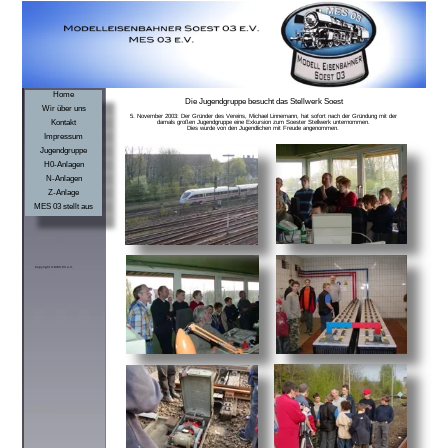
Home
Die Jugendgruppe besucht das Stellwerk Soest
Wir über uns
5. November 2003: Der Gründer des Vereins, Michael Linnemann, hat sofort nach der Gründung mit der
Kontakt
damals großen Jugendgruppe eine Exkursion zum Soester Stellwerk unternommen.
Dies wurde von den Jugendlichen mit Freude angenommen.
Impressum
Jugendgruppe
H0-Anlagen
N-Anlagen
Z-Anlage
MES 03 stellt aus
Copyright © MES 03 e.V.