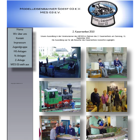
Home
2. Kasernenfest 2010
Wir über uns
Unsere Ausstellung in den Vereinsräumen des MES03 im Rahmen des 2. Kasernenfests am Samstag, 11.
Kontakt
September 2010.
Die Ausstellung war für alle Besucher des Kasernenfests kostenfrei zugänglich.
Impressum
Jugendgruppe
H0-Anlagen
N-Anlagen
Z-Anlage
MES 03 stellt aus
Copyright © MES 03 e.V.