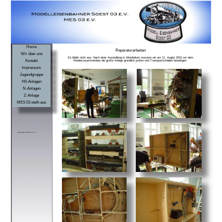
Home
Reparaturarbeiten
Wir über uns
Es bleibt nicht aus: Nach einer Ausstellung in Altenbeken mussten wir am 11. Augist 2015 vor dem
Kontakt
Wiederzusammenbau die große Anlage gründlich prüfen und Transportschäden beseitigen.
Impressum
Jugendgruppe
H0-Anlagen
N-Anlagen
Z-Anlage
MES 03 stellt aus
Copyright © MES 03 e.V.
zurück zu
“MES 03 stellt aus“