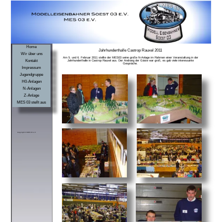
Home
Jahrhunderthalle Castrop Rauxel 2011
Wir über uns
Am 5. und 6. Februar 2011 stellte der MES03 seine große N-Anlage im Rahmen einer Veranstaltung in der
Kontakt
Jahrhunderthalle in Castrop Rauxel aus. Der Andrang der Gäste war groß, es gab viele interessante
Gespräche.
Impressum
Jugendgruppe
H0-Anlagen
N-Anlagen
Z-Anlage
MES 03 stellt aus
Copyright © MES 03 e.V.
zurück zu
“MES 03 stellt aus“